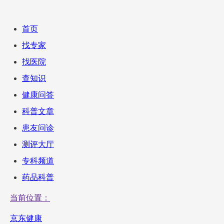
首页
找专家
找医院
查知识
健康问答
科普文章
患友问诊
测评大厅
专科频道
药品科普
当前位置：
京东健康