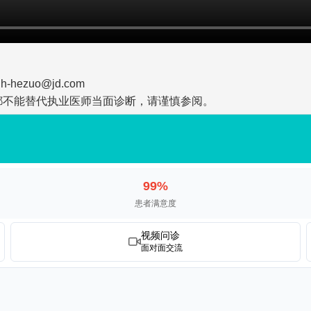
zuo@jd.com
都不能替代执业医师当面诊断，请谨慎参阅。
99%
患者满意度
视频问诊
面对面交流