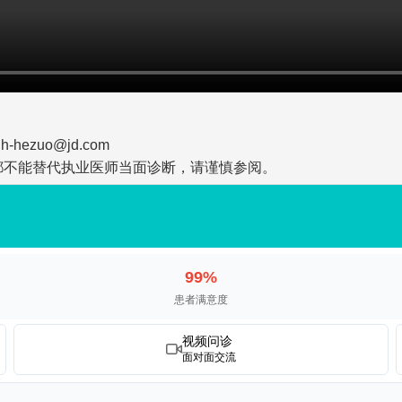
zuo@jd.com
都不能替代执业医师当面诊断，请谨慎参阅。
99%
患者满意度
视频问诊
面对面交流