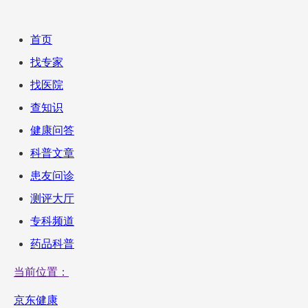
首页
找专家
找医院
查知识
健康问答
科普文章
患友问诊
测评大厅
专科频道
药品科普
当前位置：
京东健康