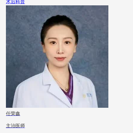
术后科普
任荣鑫
主治医师