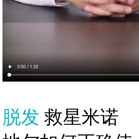
脱发
救星米诺