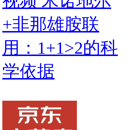
视频
米诺地尔
+非那雄胺联
用：1+1>2的科
学依据