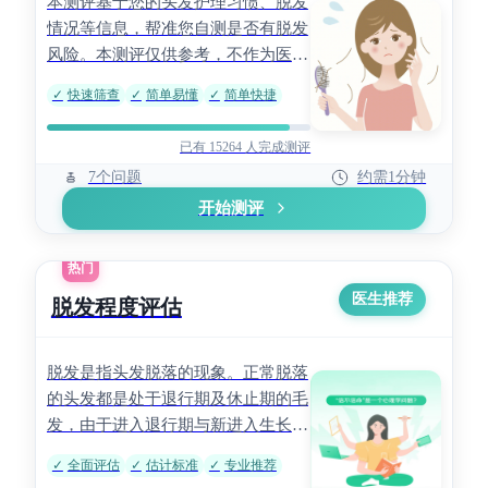
本测评基于您的头发护理习惯、脱发
情况等信息，帮准您自测是否有脱发
风险。本测评仅供参考，不作为医学
诊断依据，具体请结合临床。
✓
快速筛查
✓
简单易懂
✓
简单快捷
已有 15264 人完成测评
7个问题
约需1分钟
开始测评
热门
医生推荐
脱发程度评估
脱发是指头发脱落的现象。正常脱落
的头发都是处于退行期及休止期的毛
发，由于进入退行期与新进入生长期
的毛发不断处于动态平衡，故能维持
✓
全面评估
✓
估计标准
✓
专业推荐
正常数量的头发。脱发是正常的新陈