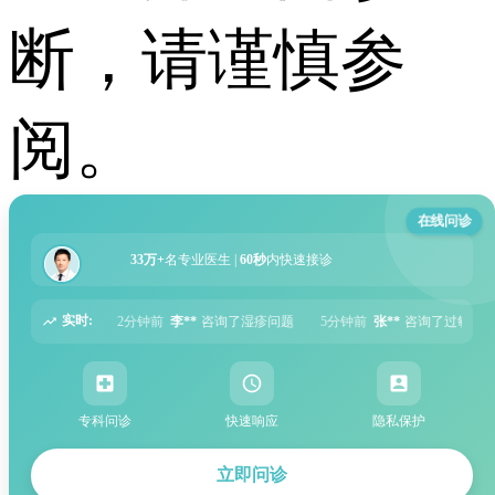
断，请谨慎参
阅。
在线问诊
33万+
名专业医生 |
60秒
内快速接诊
实时:
咨询了湿疹问题
5分钟前
张**
咨询了过敏性鼻炎问题
6分钟前
周**
咨询了胃
专科问诊
快速响应
隐私保护
立即问诊