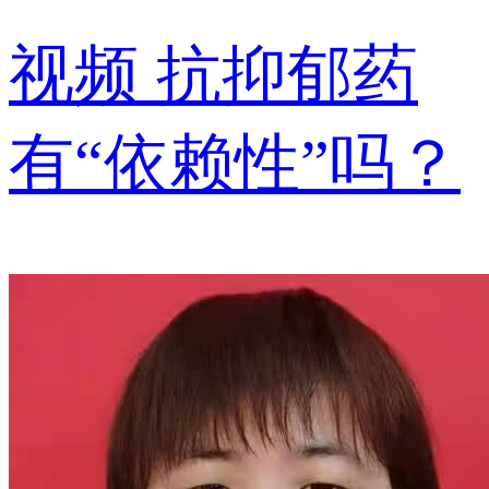
视频
抗抑郁药
有“依赖性”吗？