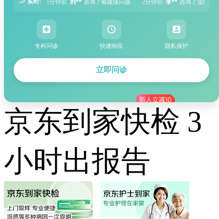
实时:
了喉咙痛问题
2分钟前
李**
咨询了湿疹问题
5分钟前
张**
咨询了过敏性鼻炎
专科问诊
快速响应
隐私保护
立即问诊
京东到家快检 3
小时出报告