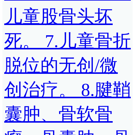
儿童股骨头坏
死。 7.儿童骨折
脱位的无创/微
创治疗。 8.腱鞘
囊肿、骨软骨