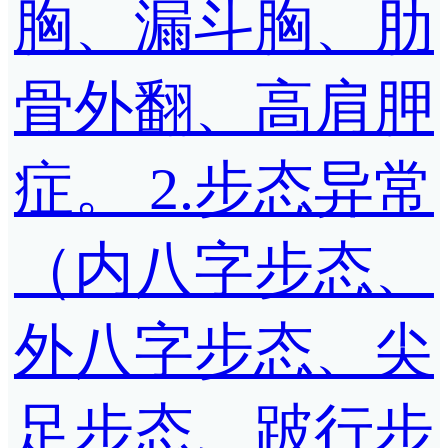
胸、漏斗胸、肋
骨外翻、高肩胛
症。 2.步态异常
（内八字步态、
外八字步态、尖
足步态、跛行步