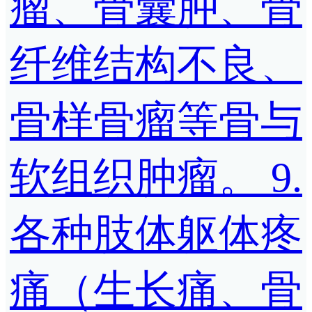
瘤、骨囊肿、骨
纤维结构不良、
骨样骨瘤等骨与
软组织肿瘤。 9.
各种肢体躯体疼
痛（生长痛、骨