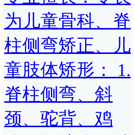
为儿童骨科、脊
柱侧弯矫正、儿
童肢体矫形： 1.
脊柱侧弯、斜
颈、驼背、鸡