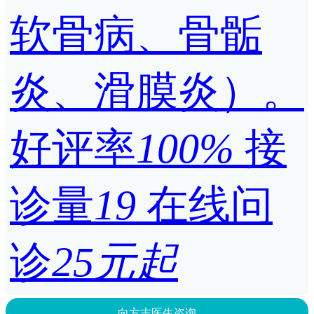
软骨病、骨骺
炎、滑膜炎）。
好评率
100%
接
诊量
19
在线问
诊
25元起
向方志医生咨询