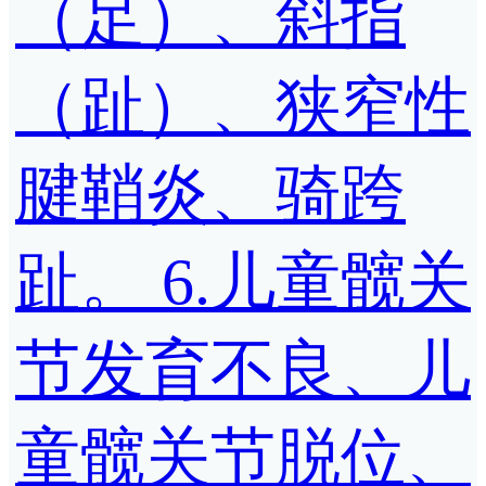
（足）、斜指
（趾）、狭窄性
腱鞘炎、骑跨
趾。 6.儿童髋关
节发育不良、儿
童髋关节脱位、