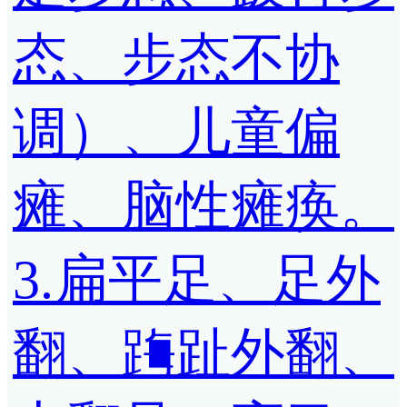
态、步态不协
调）、儿童偏
瘫、脑性瘫痪。
3.扁平足、足外
翻、踇趾外翻、