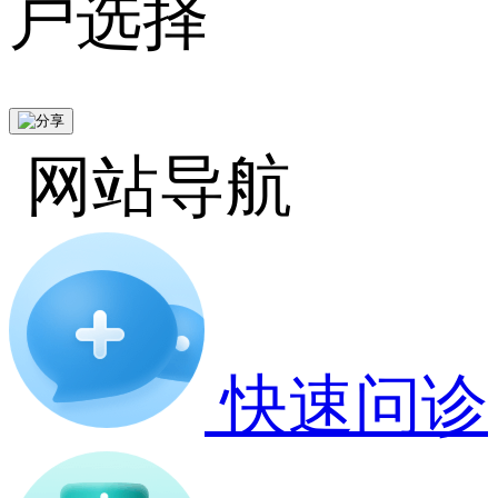
户选择
网站导航
快速问诊