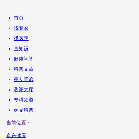
首页
找专家
找医院
查知识
健康问答
科普文章
患友问诊
测评大厅
专科频道
药品科普
当前位置：
京东健康