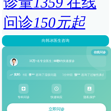
诊量
1359
在线
问诊
150元起
向韩冰医生咨询
在线问诊
33万+
名专业医生 |
60秒
内快速接诊
实时:
湿疹问题
5分钟前
张**
咨询了过敏性鼻炎问题
6分钟前
周**
咨询了胃痛问题
专科问诊
快速响应
隐私保护
立即问诊