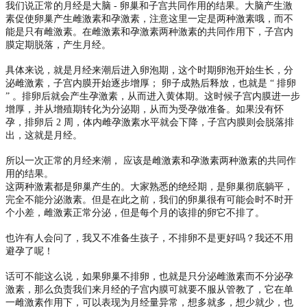
我们说正常的月经是大脑
-
卵巢和子宫共同作用的结果。大脑产生激
素促使卵巢产生雌激素和孕激素，注意这里一定是两种激素哦，而不
能是只有雌激素。在雌激素和孕激素两种激素的共同作用下，子宫内
膜定期脱落，产生月经。
具体来说，就是月经来潮后进入卵泡期，这个时期卵泡开始生长，分
泌雌激素，子宫内膜开始逐步增厚；
卵子成熟后释放，也就是
“
排卵
”
。排卵后就会产生孕激素，从而进入黄体期。这时候子宫内膜进一步
增厚，并从增殖期转化为分泌期，从而为受孕做准备。如果没有怀
孕，排卵后
2
周，体内雌孕激素水平就会下降，子宫内膜则会脱落排
出，这就是月经。
所以一次正常的月经来潮，
应该是雌激素和孕激素两种激素的共同作
用的结果。
这两种激素都是卵巢产生的。大家熟悉的绝经期，是卵巢彻底躺平，
完全不能分泌激素。但是在此之前，我们的卵巢很有可能会时不时开
个小差，雌激素正常分泌，但是每个月的该排的卵它不排了。
也许有人会问了，我又不准备生孩子，不排卵不是更好吗？我还不用
避孕了呢！
话可不能这么说，如果卵巢不排卵，也就是只分泌雌激素而不分泌孕
激素，那么负责我们来月经的子宫内膜可就要不服从管教了，它在单
一雌激素作用下，可以表现为月经量异常，想多就多，想少就少，也