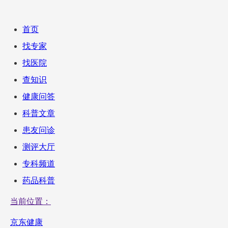
首页
找专家
找医院
查知识
健康问答
科普文章
患友问诊
测评大厅
专科频道
药品科普
当前位置：
京东健康