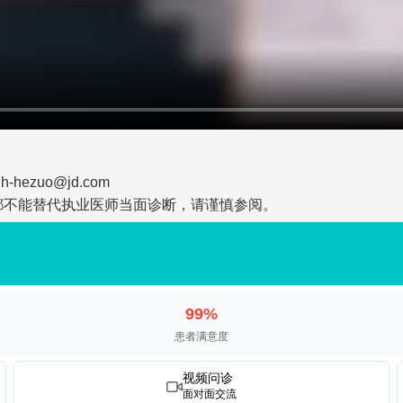
zuo@jd.com
都不能替代执业医师当面诊断，请谨慎参阅。
99%
患者满意度
视频问诊
面对面交流