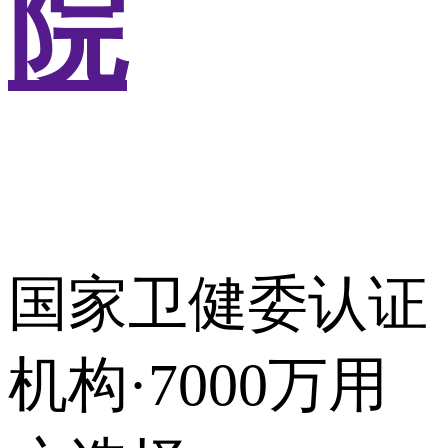
院
国家卫健委认证
机构·7000万用