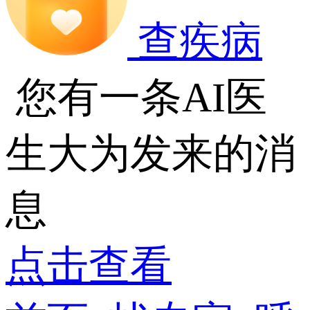
查疾病
您有一条AI医
生大为发来的消
息
点击查看