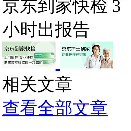
京东到家快检 3
小时出报告
相关文章
查看全部文章