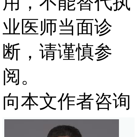
用，不能替代执
业医师当面诊
断，请谨慎参
阅。
向本文作者咨询