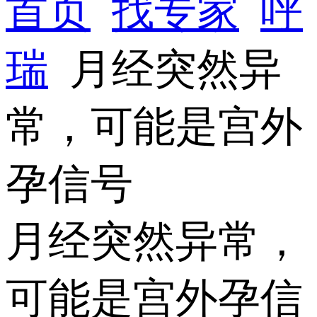
首页
找专家
呼
瑞
月经突然异
常，可能是宫外
孕信号
月经突然异常，
可能是宫外孕信