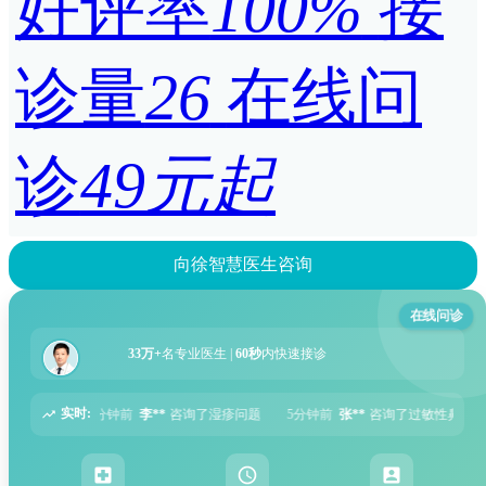
好评率
100%
接
诊量
26
在线问
诊
49元起
向徐智慧医生咨询
在线问诊
33万+
名专业医生 |
60秒
内快速接诊
实时:
了湿疹问题
5分钟前
张**
咨询了过敏性鼻炎问题
6分钟前
周**
咨询了胃痛问