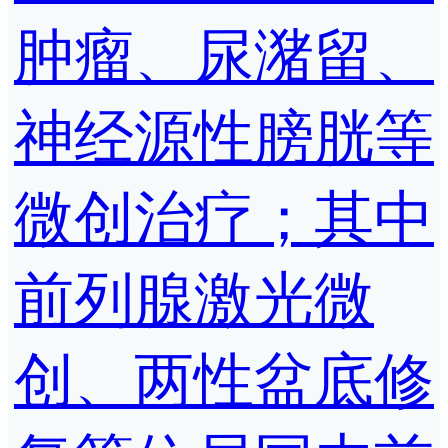
肿瘤、尿潴留、
神经源性膀胱等
微创治疗；其中
前列腺激光微
创、两性盆底修