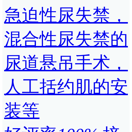
急迫性尿失禁，
混合性尿失禁的
尿道悬吊手术，
人工括约肌的安
装等