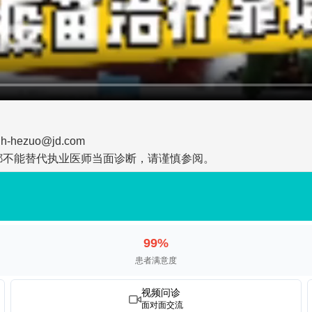
zuo@jd.com
都不能替代执业医师当面诊断，请谨慎参阅。
99%
患者满意度
视频问诊
面对面交流