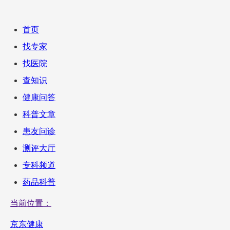
首页
找专家
找医院
查知识
健康问答
科普文章
患友问诊
测评大厅
专科频道
药品科普
当前位置：
京东健康