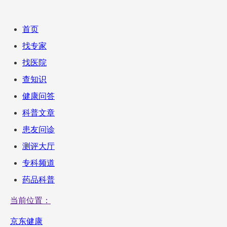
首页
找专家
找医院
查知识
健康问答
科普文章
患友问诊
测评大厅
专科频道
药品科普
当前位置：
京东健康