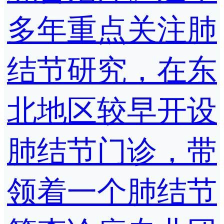
多年重点关注肺
结节研究，在东
北地区较早开设
肺结节门诊，带
领着一个肺结节