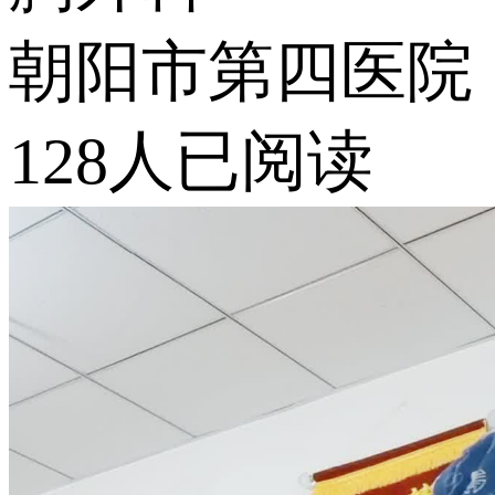
朝阳市第四医院
128人已阅读