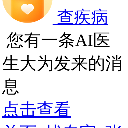
查疾病
您有一条AI医
生大为发来的消
息
点击查看