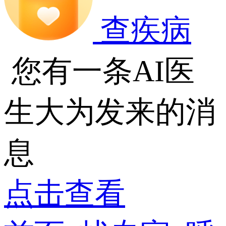
查疾病
您有一条AI医
生大为发来的消
息
点击查看