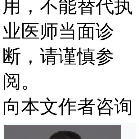
用，不能替代执
业医师当面诊
断，请谨慎参
阅。
向本文作者咨询