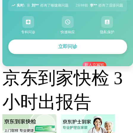
实时:
痛问题
2分钟前
李**
咨询了湿疹问题
5分钟前
张**
咨询了过敏性鼻炎问题
专科问诊
快速响应
隐私保护
立即问诊
京东到家快检 3
小时出报告