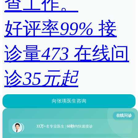
查工作。
好评率
99%
接
诊量
473
在线问
诊
35元起
向张瑛医生咨询
在线问诊
33万+
名专业医生 |
60秒
内快速接诊