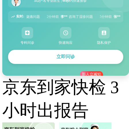
33万+
名专业医生 |
60秒
内快速接诊
实时:
钟前
李**
咨询了湿疹问题
5分钟前
张**
咨询了过敏性鼻炎问题
6分钟前
周*
专科问诊
快速响应
隐私保护
立即问诊
京东到家快检 3
小时出报告