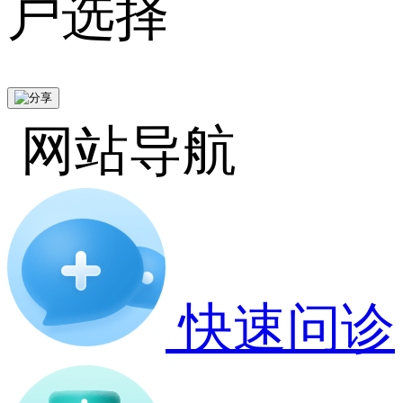
户选择
网站导航
快速问诊