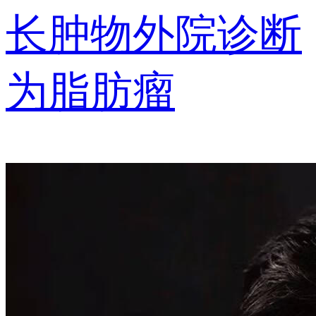
长肿物外院诊断
为脂肪瘤