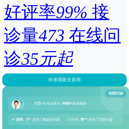
好评率
99%
接
诊量
473
在线问
诊
35元起
向张瑛医生咨询
在线问诊
33万+
名专业医生 |
60秒
内快速接诊
实时:
问题
2分钟前
李**
咨询了湿疹问题
5分钟前
张**
咨询了过敏性鼻炎问题