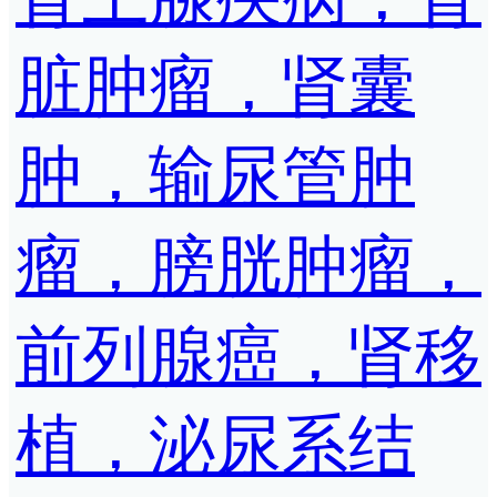
脏肿瘤，肾囊
肿，输尿管肿
瘤，膀胱肿瘤，
前列腺癌，肾移
植，泌尿系结