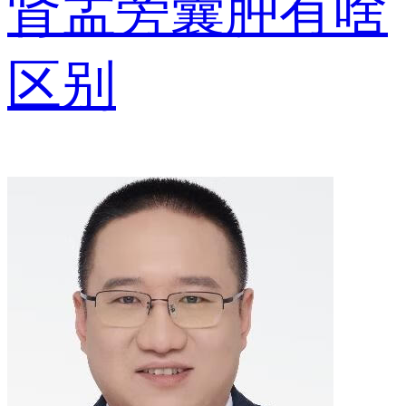
肾盂旁囊肿有啥
区别