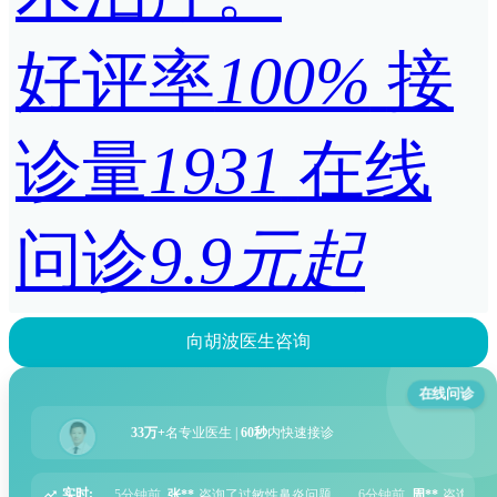
好评率
100%
接
诊量
1931
在线
问诊
9.9元起
向胡波医生咨询
在线问诊
33万+
名专业医生 |
60秒
内快速接诊
实时:
询了过敏性鼻炎问题
6分钟前
周**
咨询了胃痛问题
8分钟前
王**
咨询了头