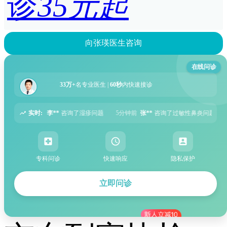
诊
35元起
向张瑛医生咨询
在线问诊
33万+
名专业医生 |
60秒
内快速接诊
实时:
题
5分钟前
张**
咨询了过敏性鼻炎问题
6分钟前
周**
咨询了胃痛问题
8
专科问诊
快速响应
隐私保护
立即问诊