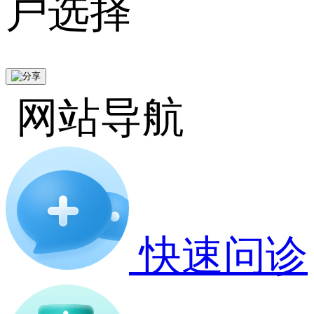
户选择
网站导航
快速问诊