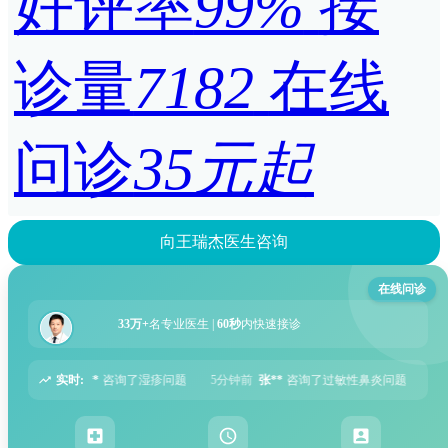
好评率
99%
接
诊量
7182
在线
问诊
35元起
向王瑞杰医生咨询
在线问诊
33万+
名专业医生 |
60秒
内快速接诊
实时:
题
5分钟前
张**
咨询了过敏性鼻炎问题
6分钟前
周**
咨询了胃痛问题