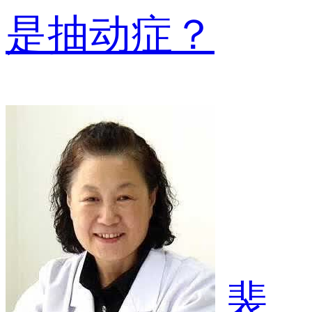
是抽动症？
裴