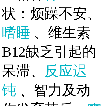
状：烦躁不安、
嗜睡
、维生素
B12缺乏引起的
呆滞、
反应迟
钝
、智力及动