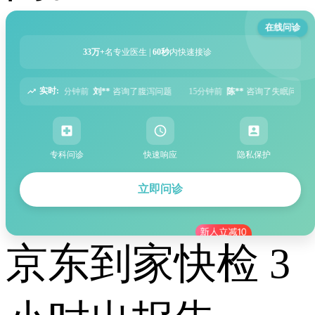
在线问诊
33万+
名专业医生 |
60秒
内快速接诊
实时:
咨询了腹泻问题
15分钟前
陈**
咨询了失眠问题
19分钟前
郑**
咨询了耳鸣问
专科问诊
快速响应
隐私保护
立即问诊
京东到家快检 3