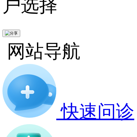
户选择
网站导航
快速问诊