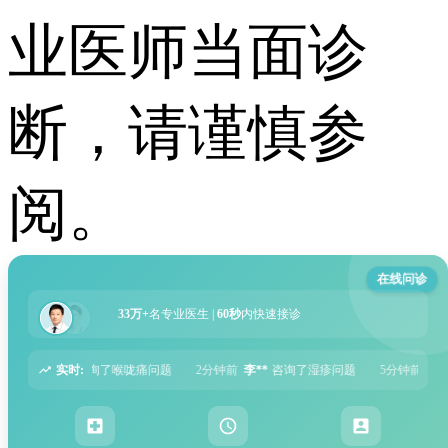
业医师当面诊
断，请谨慎参
阅。
在线问诊
33万+
名专业医生 |
60秒
内快速接诊
实时:
题
2分钟前
李**
咨询了湿疹问题
5分钟前
张**
咨询了过敏性鼻炎问题
6