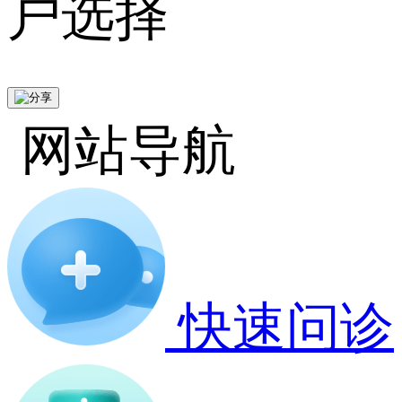
户选择
网站导航
快速问诊