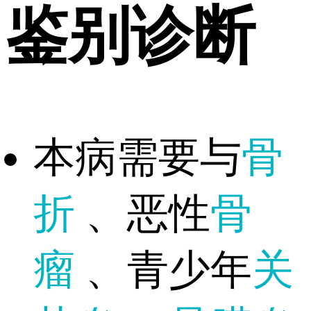
鉴别诊断
本病需要与
骨
折
、恶性
骨
瘤
、青少年
关