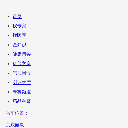
首页
找专家
找医院
查知识
健康问答
科普文章
患友问诊
测评大厅
专科频道
药品科普
当前位置：
京东健康