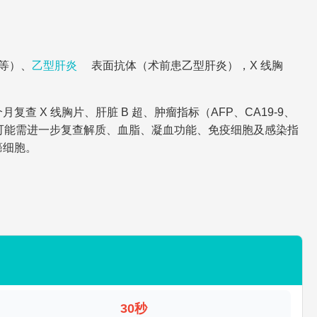
白等）、
乙型肝炎
表面抗体（术前患乙型肝炎），X 线胸
X 线胸片、肝脏 B 超、肿瘤指标（AFP、CA19-9、
可能需进一步复查解质、血脂、凝血功能、免疫细胞及感染指
癌细胞。
30秒