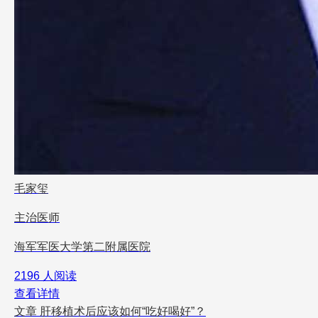
毛家玺
主治医师
海军军医大学第二附属医院
2196 人阅读
查看详情
文章
肝移植术后应该如何“吃好喝好”？