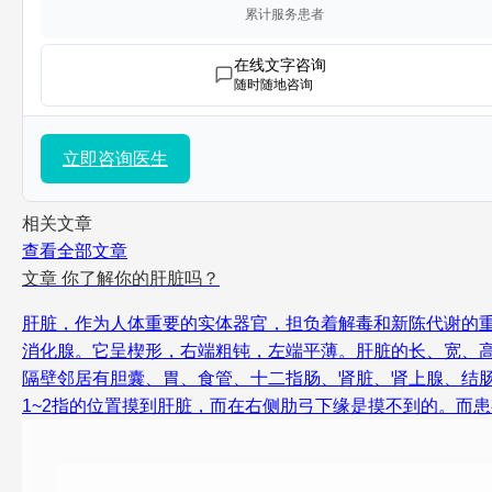
累计服务患者
在线文字咨询
随时随地咨询
立即咨询医生
相关文章
查看全部文章
文章
你了解你的肝脏吗？
肝脏，作为人体重要的实体器官，担负着解毒和新陈代谢的重
消化腺。它呈楔形，右端粗钝，左端平薄。肝脏的长、宽、高分别
隔壁邻居有胆囊、胃、食管、十二指肠、肾脏、肾上腺、结
1~2指的位置摸到肝脏，而在右侧肋弓下缘是摸不到的。而