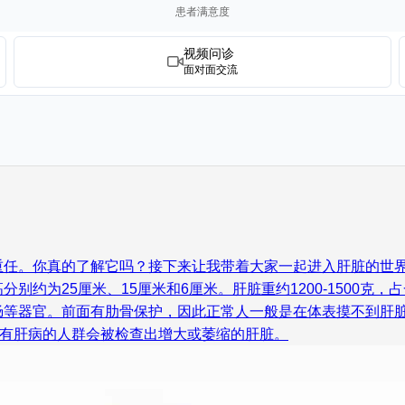
患者满意度
视频问诊
面对面交流
任。你真的了解它吗？接下来让我带着大家一起进入肝脏的世界
约为25厘米、15厘米和6厘米。肝脏重约1200-1500克，
肠等器官。前面有肋骨保护，因此正常人一般是在体表摸不到肝
患有肝病的人群会被检查出增大或萎缩的肝脏。