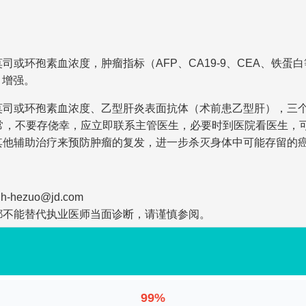
或环孢素血浓度，肿瘤指标（AFP、CA19-9、CEA、铁蛋
＋增强。
环孢素血浓度、乙型肝炎表面抗体（术前患乙型肝），三个月复查 
常，不要存侥幸，应立即联系主管医生，必要时到医院看医生，
其他辅助治疗来预防肿瘤的复发，进一步杀灭身体中可能存留的
zuo@jd.com
都不能替代执业医师当面诊断，请谨慎参阅。
99%