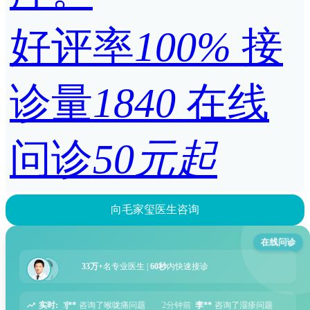
好评率
100%
接
诊量
1840
在线
问诊
50元起
向毛家玺医生咨询
在线问诊
33万+
名专业医生 |
60秒
内快速接诊
实时:
问题
2分钟前
李**
咨询了湿疹问题
5分钟前
张**
咨询了过敏性鼻炎问题