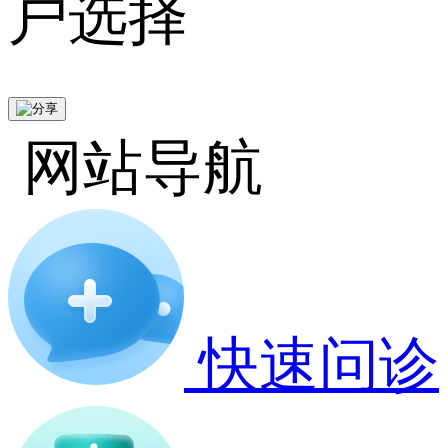
户选择
网站导航
快速问诊