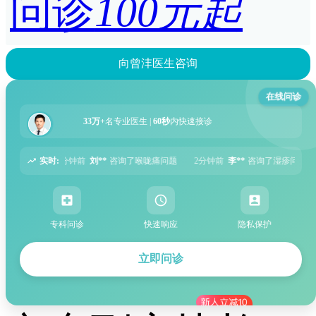
问诊
100元起
向曾沣医生咨询
在线问诊
33万+
名专业医生 |
60秒
内快速接诊
实时:
喉咙痛问题
2分钟前
李**
咨询了湿疹问题
5分钟前
张**
咨询了过敏性鼻炎问
专科问诊
快速响应
隐私保护
立即问诊