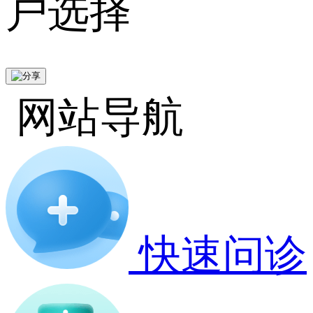
户选择
网站导航
快速问诊