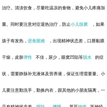
治疗。清淡饮食，尽量吃温凉的食物，避免小儿疼痛加
重。同时要注意对症退热治疗，防止
小儿惊厥
，如果
孩子有发热，
进食困难
，出现精神状态差，口唇黏膜
干燥，皮肤
弹性
不佳，尿少，眼窝凹陷等
脱水
的症
状，需要静脉补充液体及营养液，保证生理需要量。小
儿要注意勤洗手，勤换内衣，跟其他的小朋友隔离，一
旦有精神状态差，
呕吐
，
嗜睡
，甚至
抽搐
等神经