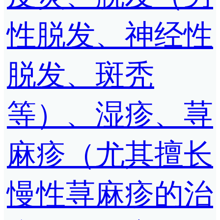
性脱发、神经性
脱发、斑秃
等）、湿疹、荨
麻疹（尤其擅长
慢性荨麻疹的治