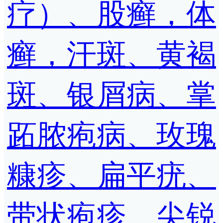
疗）、股癣，体
癣，汗斑、黄褐
斑、银屑病、掌
跖脓疱病、玫瑰
糠疹、扁平疣、
带状疱疹、尖锐