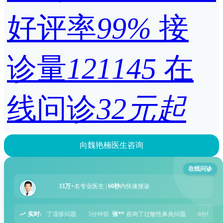
好评率
99%
接
诊量
121145
在
线问诊
32元起
向魏艳楠医生咨询
在线问诊
33万+
名专业医生 |
60秒
内快速接诊
实时:
分钟前
张**
咨询了过敏性鼻炎问题
6分钟前
周**
咨询了胃痛问题
8分钟前
王