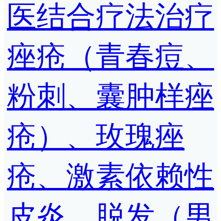
医结合疗法治疗
痤疮（青春痘、
粉刺、囊肿样痤
疮）、玫瑰痤
疮、激素依赖性
皮炎、脱发（男