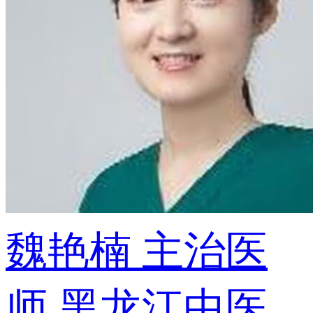
魏艳楠
主治医
师
黑龙江中医