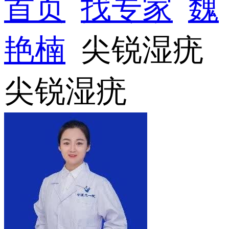
首页
找专家
魏
艳楠
尖锐湿疣
尖锐湿疣