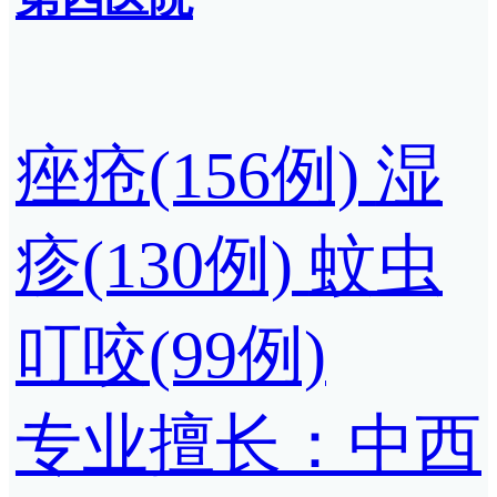
痤疮(156例)
湿
疹(130例)
蚊虫
叮咬(99例)
专业擅长：中西