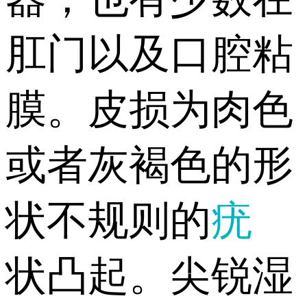
肛门以及口腔粘
膜。皮损为肉色
或者灰褐色的形
状不规则的
疣
状凸起。尖锐湿