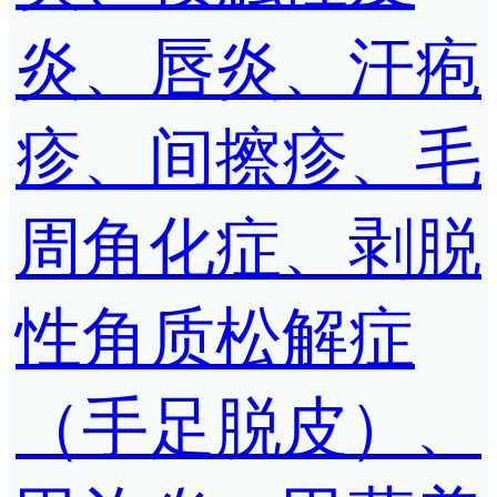
炎、唇炎、汗疱
疹、间擦疹、毛
周角化症、剥脱
性角质松解症
（手足脱皮）、