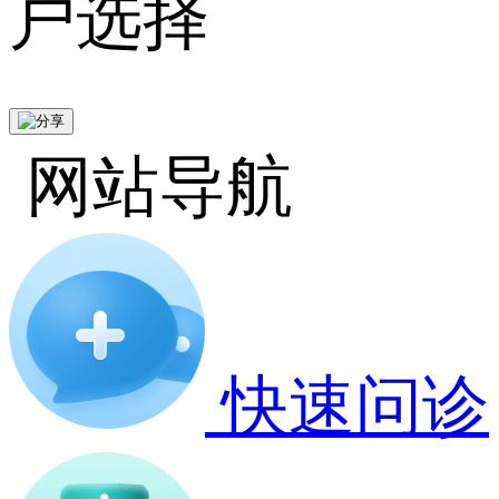
户选择
网站导航
快速问诊