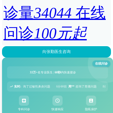
诊量
34044
在线
问诊
100元起
向张勤医生咨询
在线问诊
33万+
名专业医生 |
60秒
内快速接诊
实时:
问题
6分钟前
周**
咨询了胃痛问题
8分钟前
王**
咨询了头痛问题
12分
专科问诊
快速响应
隐私保护