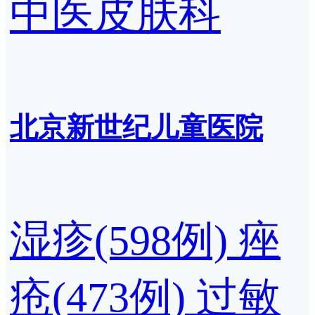
中医皮肤科
北京新世纪儿童医院
湿疹(598例)
痤
疮(473例)
过敏