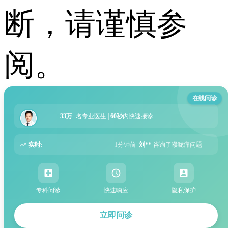
断，请谨慎参
阅。
在线问诊
33万+
名专业医生 |
60秒
内快速接诊
实时:
1分钟前
刘**
咨询了喉咙痛问题
2分钟前
李**
咨询了湿疹问题
5
专科问诊
快速响应
隐私保护
立即问诊