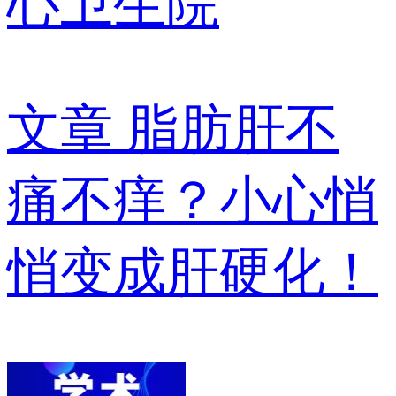
心卫生院
文章
脂肪肝不
痛不痒？小心悄
悄变成肝硬化！