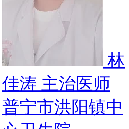
林
佳涛
主治医师
普宁市洪阳镇中