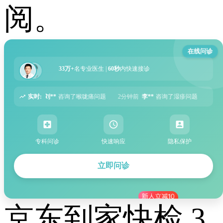
阅。
在线问诊
33万+
名专业医生 |
60秒
内快速接诊
实时:
咙痛问题
2分钟前
李**
咨询了湿疹问题
5分钟前
张**
咨询了过敏性鼻炎问题
专科问诊
快速响应
隐私保护
立即问诊
京东到家快检 3