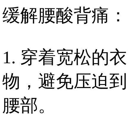
缓解腰酸背痛：
1. 穿着宽松的衣
物，避免压迫到
腰部。