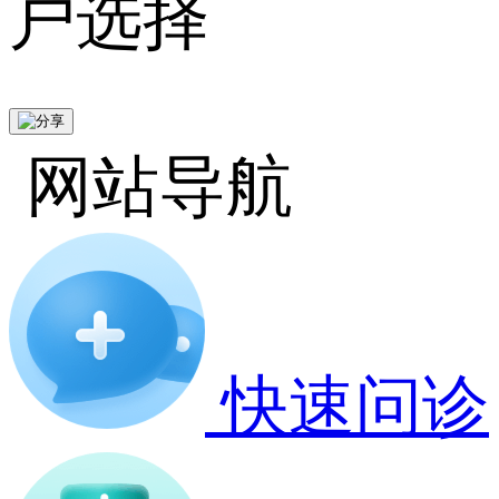
户选择
网站导航
快速问诊