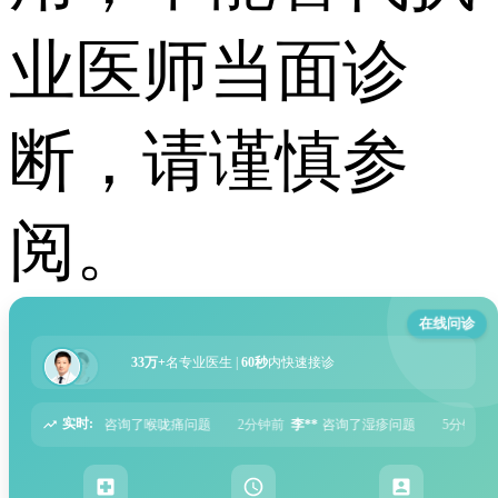
业医师当面诊
断，请谨慎参
阅。
在线问诊
33万+
名专业医生 |
60秒
内快速接诊
实时:
问题
2分钟前
李**
咨询了湿疹问题
5分钟前
张**
咨询了过敏性鼻炎问题