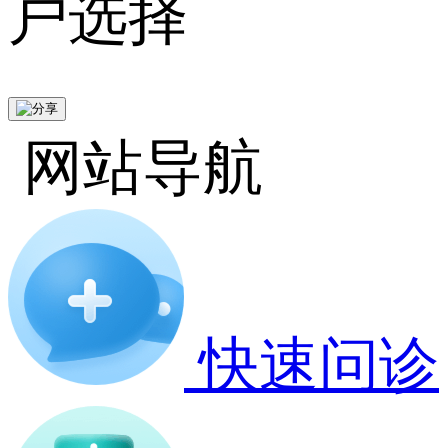
户选择
网站导航
快速问诊