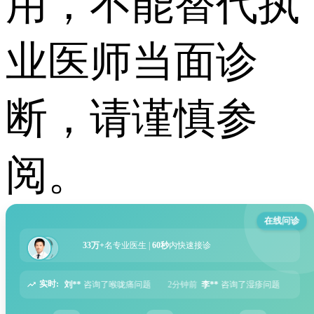
用，不能替代执
业医师当面诊
断，请谨慎参
阅。
在线问诊
33万+
名专业医生 |
60秒
内快速接诊
实时:
喉咙痛问题
2分钟前
李**
咨询了湿疹问题
5分钟前
张**
咨询了过敏性鼻炎问