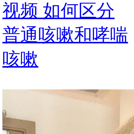
视频
如何区分
普通咳嗽和哮喘
咳嗽