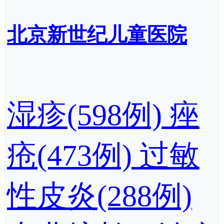
北京新世纪儿童医院
湿疹(598例)
痤
疮(473例)
过敏
性皮炎(288例)