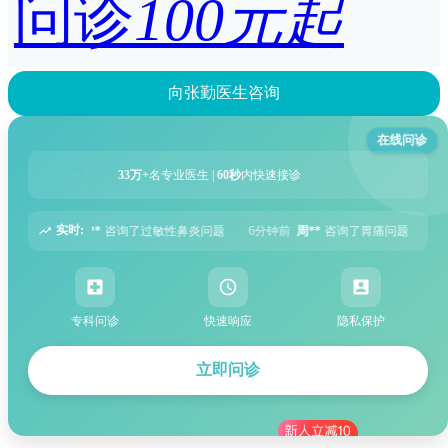
问诊
100元起
向张勤医生咨询
在线问诊
33万+
名专业医生 |
60秒
内快速接诊
实时:
敏性鼻炎问题
6分钟前
周**
咨询了胃痛问题
8分钟前
王**
咨询了头痛问题
专科问诊
快速响应
隐私保护
立即问诊