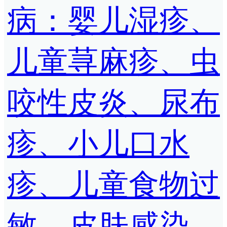
病：婴儿湿疹、
儿童荨麻疹、虫
咬性皮炎、尿布
疹、小儿口水
疹、儿童食物过
敏、皮肤感染、