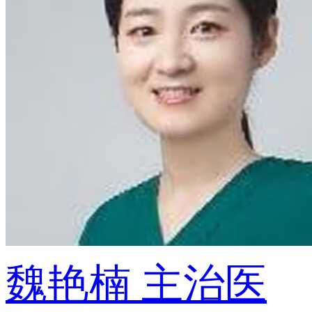
魏艳楠
主治医