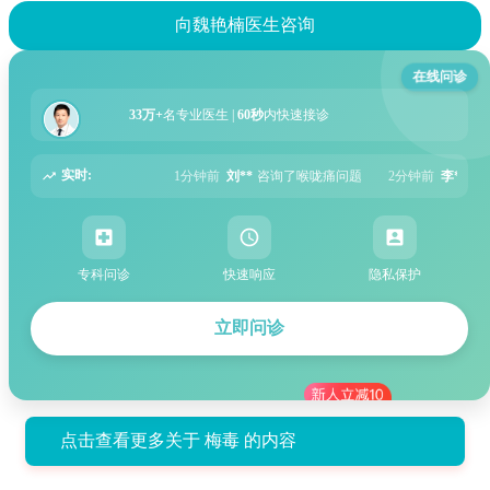
向魏艳楠医生咨询
在线问诊
33万+
名专业医生 |
60秒
内快速接诊
实时:
1分钟前
刘**
咨询了喉咙痛问题
2分钟前
李**
咨询了湿疹问题
5分钟前
张*
专科问诊
快速响应
隐私保护
立即问诊
点击查看更多关于 梅毒 的内容