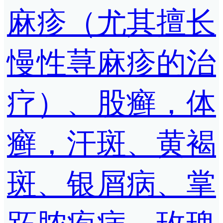
麻疹（尤其擅长
慢性荨麻疹的治
疗）、股癣，体
癣，汗斑、黄褐
斑、银屑病、掌