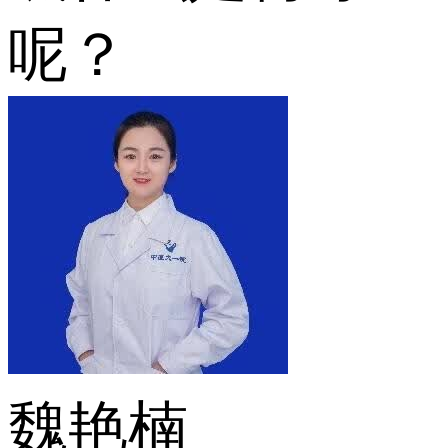
呢？
魏艳楠