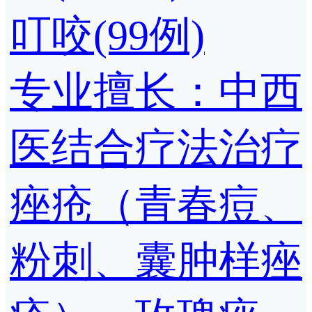
叮咬(99例)
专业擅长：中西
医结合疗法治疗
痤疮（青春痘、
粉刺、囊肿样痤