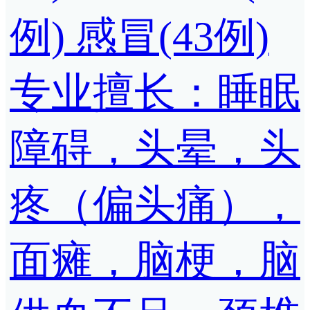
例)
感冒(43例)
专业擅长：睡眠
障碍，头晕，头
疼（偏头痛），
面瘫，脑梗，脑