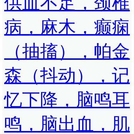
供血不足，颈椎
病，麻木，癫痫
（抽搐），帕金
森（抖动），记
忆下降，脑鸣耳
鸣，脑出血，肌