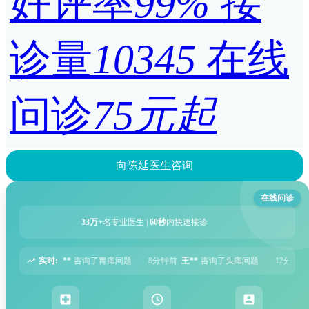
好评率
99%
接
诊量
10345
在线
问诊
75元起
向陈延医生咨询
在线问诊
33万+
名专业医生 |
60秒
内快速接诊
实时:
题
8分钟前
王**
咨询了头痛问题
12分钟前
刘**
咨询了腹泻问题
15分钟