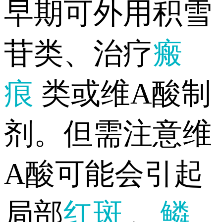
早期可外用积雪
苷类、治疗
瘢
痕
类或维A酸制
剂。但需注意维
A酸可能会引起
局部
红斑
、
鳞