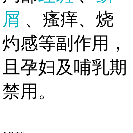
屑
、瘙痒、烧
灼感等副作用，
且孕妇及哺乳期
禁用。