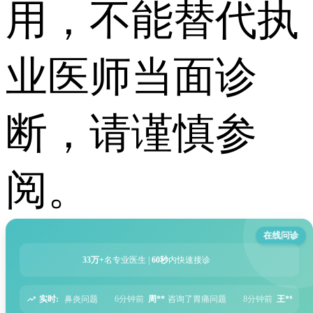
用，不能替代执
业医师当面诊
断，请谨慎参
阅。
在线问诊
33万+
名专业医生 |
60秒
内快速接诊
实时:
题
6分钟前
周**
咨询了胃痛问题
8分钟前
王**
咨询了头痛问题
12分钟前