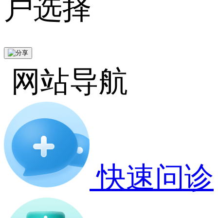
户选择
网站导航
快速问诊