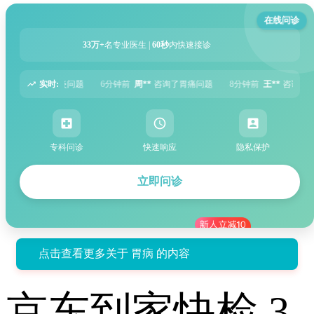
在线问诊
33万+
名专业医生 |
60秒
内快速接诊
实时:
钟前
周**
咨询了胃痛问题
8分钟前
王**
咨询了头痛问题
12分钟前
刘**
咨询
专科问诊
快速响应
隐私保护
立即问诊
点击查看更多关于 胃病 的内容
京东到家快检 3