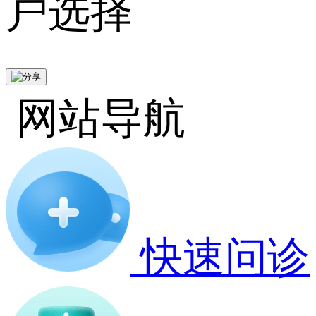
户选择
网站导航
快速问诊