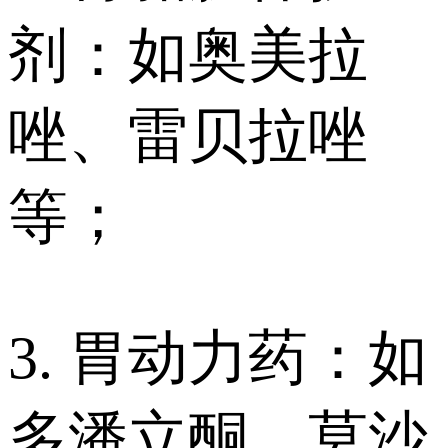
剂：如奥美拉
唑、雷贝拉唑
等；
3. 胃动力药：如
多潘立酮、莫沙