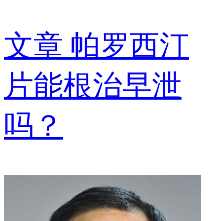
文章
帕罗西汀
片能根治早泄
吗？