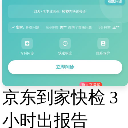
在线问诊
33万+
名专业医生 |
60秒
内快速接诊
实时:
6分钟前
周**
咨询了胃痛问题
8分钟前
王**
咨询了头痛问题
12分钟前
刘**
专科问诊
快速响应
隐私保护
立即问诊
京东到家快检 3
小时出报告