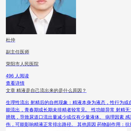
杜仲
副主任医师
荥阳市人民医院
496 人阅读
查看详情
文章
精液是自己流出来的是什么原因？
生理性流出 射精后的自然现象：精液本身为液态，性行为或
能流出，青春期或长期未排精者较常见。 性功能异常 射精
膀胱，导致尿道口流出量减少或仅有少量液体。 病理因素 
伤，可能影响精液正常排出路径。 其他原因 药物副作用：