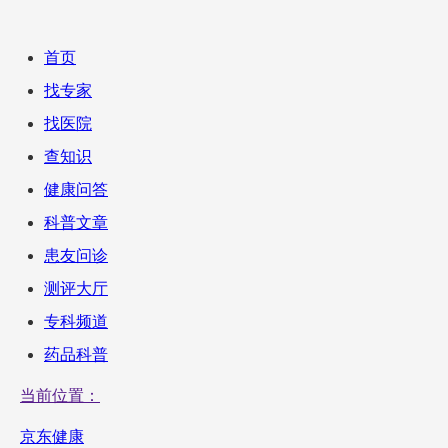
首页
找专家
找医院
查知识
健康问答
科普文章
患友问诊
测评大厅
专科频道
药品科普
当前位置：
京东健康