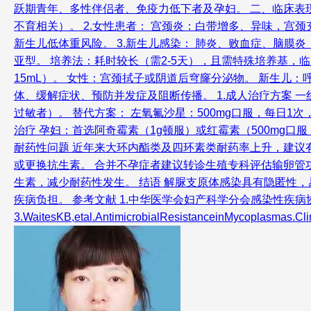
跃期青年、多性伴侣者、免疫力低下者及孕妇。 二、临床表现
不育相关）。 2.女性患者： 宫颈炎：白带增多、异味，宫
新生儿低体重风险。 3.新生儿感染： 肺炎、败血症、脑膜炎
亚型。 培养法：耗时较长（需2-5天），且需特殊培养基，临
15mL）。 女性：宫颈拭子或阴道后穹窿分泌物。 新生儿
体、缓解症状、预防并发症及阻断传播。 1.成人治疗方案 一线药
过敏者）。 替代方案： 左氧氟沙星：500mg口服，每日1
治疗 孕妇：首选阿奇霉素（1g顿服）或红霉素（500mg口
耐药性问题 近年来大环内酯类及四环素类耐药率上升，建议
或更换抗生素。 合并不孕症者建议转诊生殖专科评估输卵管功能
生素，减少耐药性发生。 结语 解脲支原体感染具有隐匿性
疾病负担。 参考文献 1.中华医学会妇产科学分会感染性疾病协作组.女性生殖道支原
3.WaitesKB,etal.AntimicrobialResistanceinMyc