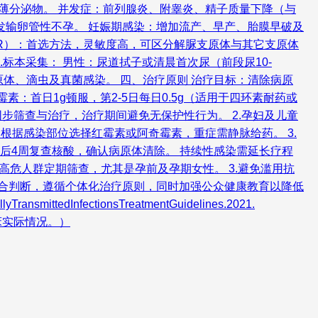
稀薄分泌物。 并发症：前列腺炎、附睾炎、精子质量下降（与
引发输卵管性不孕。 妊娠期感染：增加流产、早产、胎膜早破及
PCR）：首选方法，灵敏度高，可区分解脲支原体与其它支原体
.标本采集： 男性：尿道拭子或清晨首次尿（前段尿10-
原体、滴虫及真菌感染。 四、治疗原则 治疗目标：清除病原
霉素：首日1g顿服，第2-5日每日0.5g（适用于四环素耐药或
同步筛查与治疗，治疗期间避免无保护性行为。 2.孕妇及儿童
：根据感染部位选择红霉素或阿奇霉素，重症需静脉给药。 3.
后4周复查核酸，确认病原体清除。 持续性感染需延长疗程
.高危人群定期筛查，尤其是孕前及孕期女性。 3.避免滥用抗
综合判断，遵循个体化治疗原则，同时加强公众健康教育以降低
nfectionsTreatmentGuidelines.2021.
需结合临床实际情况。）