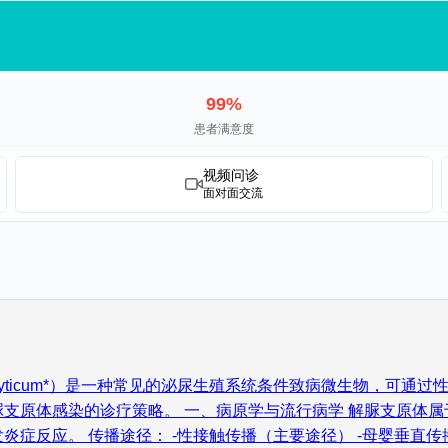
99%
患者满意度
视频问诊
面对面交流
urealyticum*）是一种常见的泌尿生殖系统条件致病微生物
支原体感染的诊疗策略。 一、病原学与流行病学 解脲支原体属
症反应。 传播途径： -性接触传播（主要途径） -母婴垂直传播