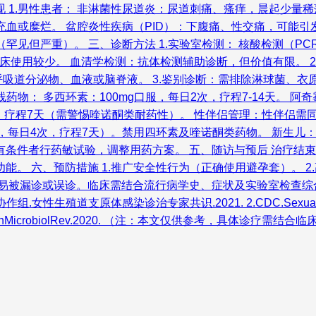
 1.男性患者： 非淋菌性尿道炎：尿道刺痛、瘙痒，晨起少量
颈充血或糜烂。 盆腔炎性疾病（PID）：下腹痛、性交痛，可能
（罕见但严重）。 三、诊断方法 1.实验室检测： 核酸检测（
床使用较少。 血清学检测：抗体检测辅助诊断，但价值有限。 2
：呼吸道分泌物、血液或脑脊液。 3.鉴别诊断：需排除淋球菌、衣
物： 多西环素：100mg口服，每日2次，疗程7-14天。 阿奇
次，疗程7天（需警惕喹诺酮类耐药性）。 性伴侣管理：性伴侣需
服，每日4次，疗程7天）。禁用四环素及喹诺酮类药物。 新生儿
有条件者行药敏试验，调整用药方案。 五、随访与预后 治疗结束
。 六、预防措施 1.推广安全性行为（正确使用避孕套）。 2
，易被漏诊或误诊。临床需结合流行病学史、症状及实验室检查
体感染诊治专家共识.2021. 2.CDC.SexuallyTransmittedI
oplasmas.ClinMicrobiolRev.2020. （注：本文仅供参考，具体诊疗