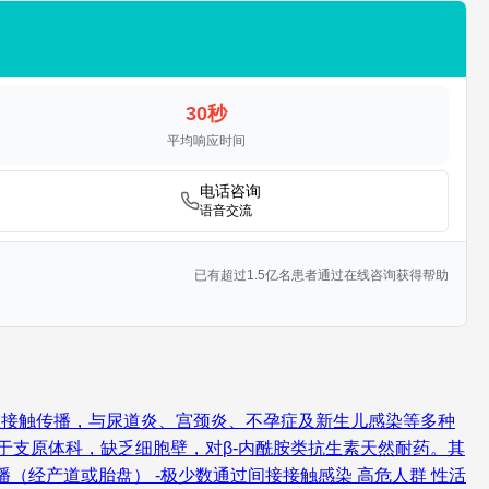
30秒
平均响应时间
电话咨询
语音交流
已有超过1.5亿名患者通过在线咨询获得帮助
，可通过性接触传播，与尿道炎、宫颈炎、不孕症及新生儿感染等多种
于支原体科，缺乏细胞壁，对β-内酰胺类抗生素天然耐药。其
（经产道或胎盘） -极少数通过间接接触感染 高危人群 性活