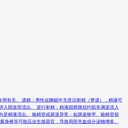
作用有关。 遗精：男性在睡眠中无意识射精（梦遗），精液可
进入阴道而流出。 逆行射精：精液因膀胱括约肌失调逆流入
为是精液流出。 输精管或尿道异常：如尿道狭窄、输精管损
穿紧身裤等可能压迫生殖器官，导致局部充血或分泌物增多。