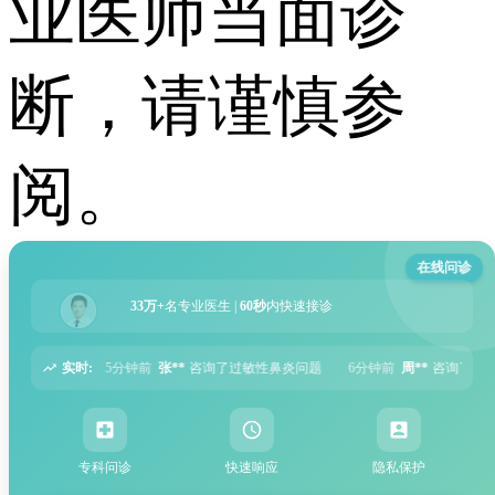
业医师当面诊
断，请谨慎参
阅。
在线问诊
33万+
名专业医生 |
60秒
内快速接诊
实时:
咨询了过敏性鼻炎问题
6分钟前
周**
咨询了胃痛问题
8分钟前
王**
咨询了
专科问诊
快速响应
隐私保护