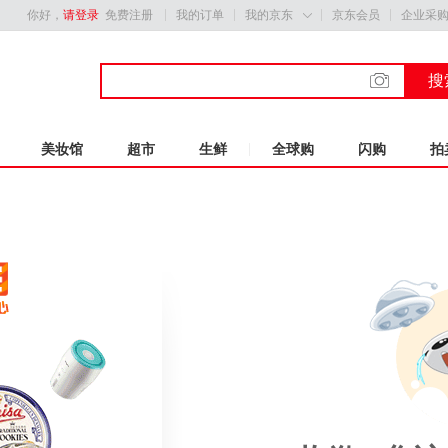
你好，
请登录
免费注册
我的订单
我的京东
京东会员
企业采

搜
美妆馆
超市
生鲜
全球购
闪购
拍