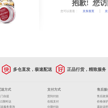
抱歉! 您
您可以逛逛 :
京东首页
京
多仓直发，极速配送
正品行货，精致服务
配送方式
支付方式
售后服
上门自提
货到付款
售后政
11限时达
在线支付
价格保
配送服务查询
分期付款
退款说