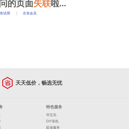
访问的页面
失联
啦...
东试用
京东会员
天天低价，畅选无忧
务
特色服务
策
夺宝岛
护
DIY装机
明
延保服务