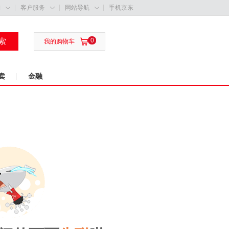
购
客户服务
网站导航
手机京东



索
0

我的购物车
卖
金融