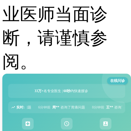
业医师当面诊
断，请谨慎参
阅。
在线问诊
33万+
名专业医生 |
60秒
内快速接诊
实时:
前
周**
咨询了胃痛问题
8分钟前
王**
咨询了头痛问题
12分钟前
刘**
咨询了