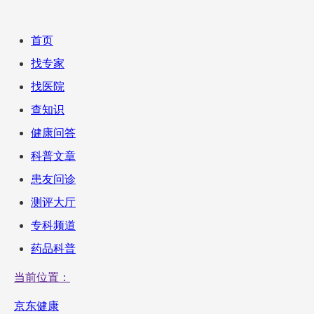
首页
找专家
找医院
查知识
健康问答
科普文章
患友问诊
测评大厅
专科频道
药品科普
当前位置：
京东健康