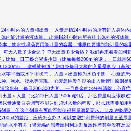
24小时内的入量和出量。 入量是指24小时内的所有进入身体
体内能计量的液体量。 出量指24小时内所有排出体外的液体
录本，饮水或喝汤要用能计量的容器，排尿也要排到能计量的容器里
了出入量，您可能会问以下问题： 每天入量多少合适？ 每天出量多少合适？ 我
如一日三餐会喝多少汤（比如每餐200ml的话，一日就是600
日大概800-1200ml），这样就知道了您自身每日大概的入量是
称为水零平衡或水平衡状态， 入量＜出量称为水负平衡。 心衰的
、胸水、腹水等表现。 心衰急性发作期的出入量管理原则是要求负
缓慢清除水分，每日200-300为宜。 一旦多余的水分被清除，
出量＞入量（比如每日入量1500ml的话，那么尿量就应该超过
患者尿量通常自身调节不能达到超过入量的程度，那么就需要加用
剂量，但这个剂量有可能不能使得尿量满足要求。 比如说吃完晚饭
存在700ml的差距，应该怎么办？ 可以去增加利尿剂的剂量直至尿
功能的水平有关（肾衰竭的患者应用利尿剂反应性差甚至没有反应