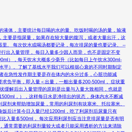
内的液体，主要统计每日喝的水的量、吃饭时喝的汤的量，输液
量，主要是指尿量，如果存在较大量的腹泻，或者大量出汗，这
。 每次饮水或喝汤都要记录，每次排尿的量也要记录。 --
们再来看看如何进行出入量管理， 每日入量多少因人而异，也不是固定不变
ml），每天饮水大概多少毫升（比如每日上午饮水300ml-
多少（基线水平）。了解了基线水平我们可以根据心衰的不同时期制定
患者在急性发作期主要是存在体内的水分过多，心脏功能减
平衡，即入量＜出量，一般出量多200-500ml， 症状重
心衰症状缓解后出入量管理的原则是出量与入量大致相同，也就是
1500ml，），这样每日水是净排出的状态，身体内水不断减
利尿剂来帮助增加尿量，常用的利尿剂有呋塞米、托拉塞米、
后计算今日入量已经1200ml，吃了利尿剂后尿量只有
量比入量多500ml， 每次应用利尿剂应当注意排尿量是否有明
，通常需要的利尿剂量较大或者只能采用透析的方法来清除