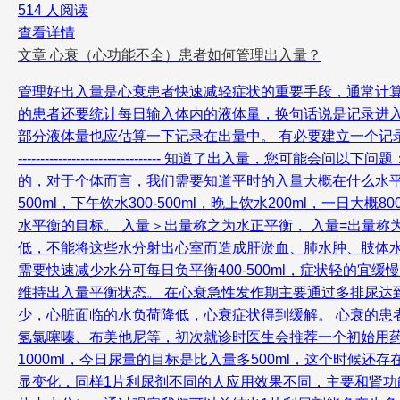
514 人阅读
查看详情
文章
心衰（心功能不全）患者如何管理出入量？
管理好出入量是心衰患者快速减轻症状的重要手段，通常计算
的患者还要统计每日输入体内的液体量，换句话说是记录进入
部分液体量也应估算一下记录在出量中。 有必要建立一个记
-------------------------------- 知道
的，对于个体而言，我们需要知道平时的入量大概在什么水平，比
500ml，下午饮水300-500ml，晚上饮水200ml，一
水平衡的目标。 入量＞出量称之为水正平衡， 入量=出量
低，不能将这些水分射出心室而造成肝淤血、肺水肿、肢体水肿
需要快速减少水分可每日负平衡400-500ml，症状轻的宜
维持出入量平衡状态。 在心衰急性发作期主要通过多排尿达到
少，心脏面临的水负荷降低，心衰症状得到缓解。 心衰的
氢氯噻嗪、布美他尼等，初次就诊时医生会推荐一个初始用药
1000ml，今日尿量的目标是比入量多500ml，这个时候还
显变化，同样1片利尿剂不同的人应用效果不同，主要和肾