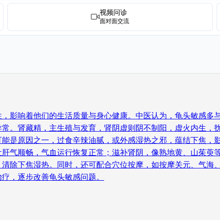
视频问诊
面对面交流
性，影响着他们的生活质量与身心健康。中医认为，龟头敏感多与
异常。肾藏精，主生殖与发育，肾阴虚则阴不制阳，虚火内生，
可能是原因之一，过食辛辣油腻，或外感湿热之邪，蕴结下焦，影
让肝气顺畅，气血运行恢复正常；滋补肾阴，像熟地黄、山茱萸
，清除下焦湿热。同时，还可配合穴位按摩，如按摩关元、气海
治疗，逐步改善龟头敏感问题。