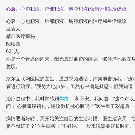
心衰、心包积液、肺部积液、胸腔积液的治疗和生活建议
心衰、心包积液、肺部积液、胸腔积液的治疗和生活建议
发表人：
精准医疗探秘
阅读量：
631人
那是一个普通的周末，阳光透过窗帘的缝隙，懒洋洋地洒在
脆弱。
京东互联网医院的医生，通过视频通话，严肃地告诉我：“这
管进行治疗。”我努力地点头，虽然心中满是疑惑，但我知道
治疗过程中，我时常感到
焦虑
和不安。我问道：“这个对以
问：“心脏瓣膜钙化，建议做机械心脏吗？”医生看了彩超后
病情逐渐好转，我开始关注自己的生活习惯。医生建议我：“
是不就好了？”医生回答：“不好说。一般来说需要好长时间