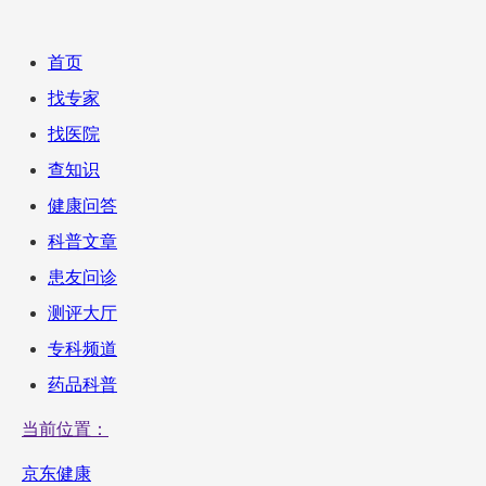
首页
找专家
找医院
查知识
健康问答
科普文章
患友问诊
测评大厅
专科频道
药品科普
当前位置：
京东健康