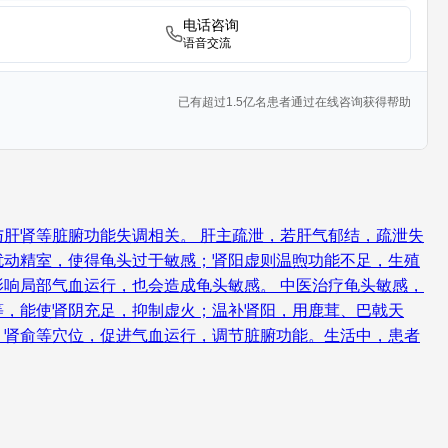
电话咨询
语音交流
已有超过1.5亿名患者通过在线咨询获得帮助
肝肾等脏腑功能失调相关。 肝主疏泄，若肝气郁结，疏泄失
扰动精室，使得龟头过于敏感；肾阳虚则温煦功能不足，生殖
响局部气血运行，也会造成龟头敏感。 中医治疗龟头敏感，
等，能使肾阴充足，抑制虚火；温补肾阳，用鹿茸、巴戟天
、肾俞等穴位，促进气血运行，调节脏腑功能。生活中，患者