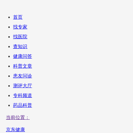
首页
找专家
找医院
查知识
健康问答
科普文章
患友问诊
测评大厅
专科频道
药品科普
当前位置：
京东健康