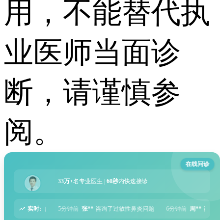
用，不能替代执
业医师当面诊
断，请谨慎参
阅。
在线问诊
33万+
名专业医生 |
60秒
内快速接诊
实时:
张**
咨询了过敏性鼻炎问题
6分钟前
周**
咨询了胃痛问题
8分钟前
王**
咨