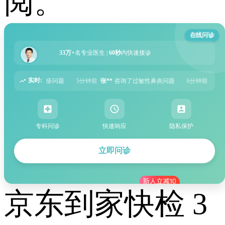
阅。
在线问诊
33万+
名专业医生 |
60秒
内快速接诊
实时:
钟前
张**
咨询了过敏性鼻炎问题
6分钟前
周**
咨询了胃痛问题
8分钟前
王*
专科问诊
快速响应
隐私保护
立即问诊
京东到家快检 3