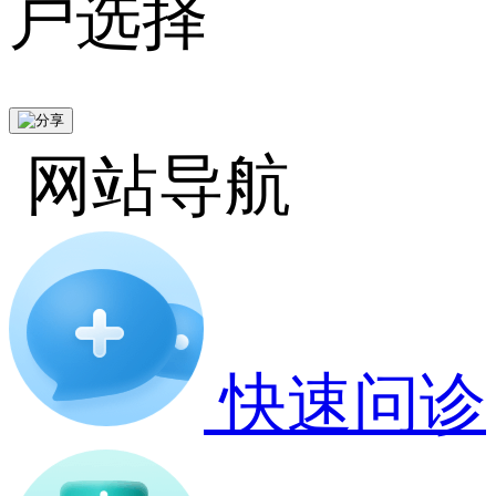
户选择
网站导航
快速问诊